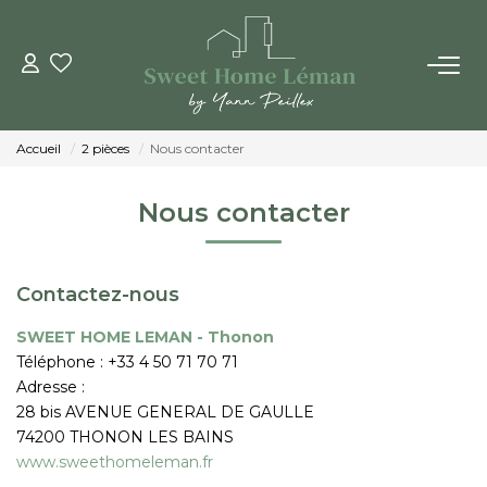
ACHETER
Accueil
2 pièces
Nous contacter
PROGRAMMES NEUFS
Nous contacter
ESTIMER EN LIGNE
Contactez-nous
VENDRE
SWEET HOME LEMAN - Thonon
Téléphone :
+33 4 50 71 70 71
LES AGENCES
Adresse :
28 bis AVENUE GENERAL DE GAULLE
Qui Sommes-Nous
74200
THONON LES BAINS
Notre Équipe
www.sweethomeleman.fr