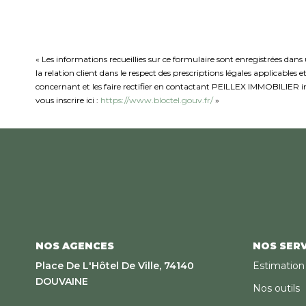
« Les informations recueillies sur ce formulaire sont enregistrées da
la relation client dans le respect des prescriptions légales applicables
concernant et les faire rectifier en contactant PEILLEX IMMOBILIER in
vous inscrire ici :
https://www.bloctel.gouv.fr/
»
NOS AGENCES
NOS SERV
Place De L'Hôtel De Ville, 74140
Estimation
DOUVAINE
Nos outils