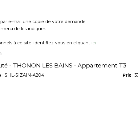
z par e-mail une copie de votre demande.
merci de les indiquer.
nels à ce site, identifiez-vous en cliquant
ici
n
té - THONON LES BAINS - Appartement T3
e
: SHL-SIZAIN-A204
Prix
: 3