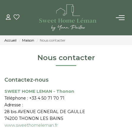
ACHETER
Accueil
Maison
Nous contacter
PROGRAMMES NEUFS
Nous contacter
ESTIMER EN LIGNE
Contactez-nous
VENDRE
SWEET HOME LEMAN - Thonon
Téléphone :
+33 4 50 71 70 71
LES AGENCES
Adresse :
28 bis AVENUE GENERAL DE GAULLE
Qui Sommes-Nous
74200
THONON LES BAINS
Notre Équipe
www.sweethomeleman.fr