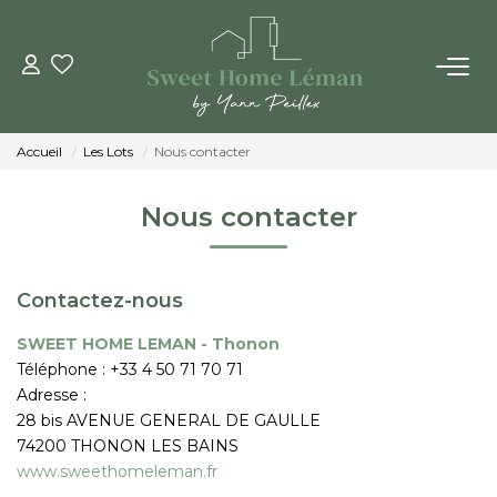
ACHETER
Accueil
Les Lots
Nous contacter
PROGRAMMES NEUFS
Nous contacter
ESTIMER EN LIGNE
Contactez-nous
VENDRE
SWEET HOME LEMAN - Thonon
Téléphone :
+33 4 50 71 70 71
LES AGENCES
Adresse :
28 bis AVENUE GENERAL DE GAULLE
Qui Sommes-Nous
74200
THONON LES BAINS
Notre Équipe
www.sweethomeleman.fr