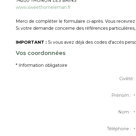
74200
THONON LES BAINS
www.sweethomeleman.fr
Merci de compléter le formulaire ci-après. Vous recevre
Si votre demande concerne des références particulières, 
IMPORTANT :
Si vous avez déjà des codes d'accés person
Vos coordonnées
* Information obligatoire
Civilité :
Prénom :
*
Nom :
*
Téléphone :
*