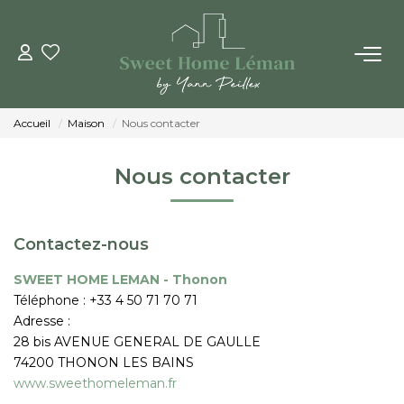
ACHETER
Accueil
Maison
Nous contacter
PROGRAMMES NEUFS
Nous contacter
ESTIMER EN LIGNE
Contactez-nous
VENDRE
SWEET HOME LEMAN - Thonon
Téléphone :
+33 4 50 71 70 71
LES AGENCES
Adresse :
28 bis AVENUE GENERAL DE GAULLE
Qui Sommes-Nous
74200
THONON LES BAINS
Notre Équipe
www.sweethomeleman.fr