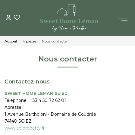
ACHETER
Accueil
4 pièces
Nous contacter
PROGRAMMES NEUFS
Nous contacter
ESTIMER EN LIGNE
Contactez-nous
VENDRE
SWEET HOME LEMAN Sciez
Téléphone :
+33 4 50 72 62 01
LES AGENCES
Adresse :
1 Avenue Bartholoni - Domaine de Coudrée
Qui Sommes-Nous
74140
SCIEZ
Notre Équipe
www.ac-property.fr