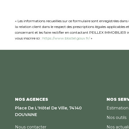
« Les informations recueillies sur ce formulaire sont enregistrées da
la relation client dans le respect des prescriptions légales applicables
concernant et les faire rectifier en contactant PEILLEX IMMOBILIER in
vous inscrire ici :
https://www.bloctel.gouv.fr/
»
NOS AGENCES
NOS SERV
Place De L'Hôtel De Ville, 74140
Estimation
DOUVAINE
Nos outils
Nous contacter
Nos actuali