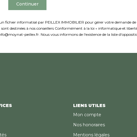
Continuer
ns un fichier informatisé par PEILLEX IMMOBILIER pour gérer votre demande de co
 et sont destinées à nos conseillers Conformément à la loi « informatique et libe
fo@moynat-peillex.fr. Nous vous informons de l'existence de la liste d'opposit
ICES
LIENS UTILES
Mon compte
Nos honoraires
tés
Mentions légales