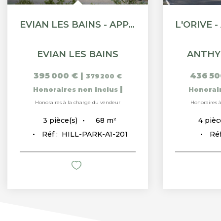
EVIAN LES BAINS - APPARTEMENT T3 - 67.56M²
EVIAN LES BAINS
ANTHY
395 000 €
|
436 50
379 200 €
|
Honoraires non inclus
Honorai
Honoraires à la charge du vendeur
Honoraires 
68
m²
3
pièce(s)
4
pièc
Réf :
HILL-PARK-A1-201
Réf