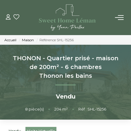
ACHETER
Accueil
Maison
Référence SHL-15256
PROGRAMMES NEUFS
THONON - Quartier prisé - maison
ESTIMER EN LIGNE
de 200m² - 6 chambres
Thonon les bains
VENDRE
Vendu
LES AGENCES
8
pièce(s)
•
204
m²
•
Réf : SHL-15256
Qui Sommes-Nous
Notre Équipe