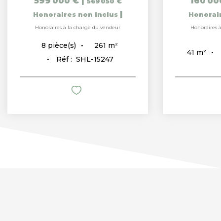
599 000 €
|
160 00
569 050 €
|
Honoraires non inclus
Honorai
Honoraires à la charge du vendeur
Honoraires 
261
m²
8
pièce(s)
41
m²
Réf :
SHL-15247