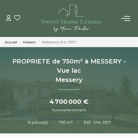
ACHETER
Accueil
Maison
Référence SHL-15171
PROGRAMMES NEUFS
PROPRIETE de 750m² à MESSERY -
ESTIMER EN LIGNE
Vue lac
Messery
VENDRE
4 700 000 €
LES AGENCES
honoraires compris
Qui Sommes-Nous
15
pièce(s)
•
750
m²
•
Réf : SHL-15171
Notre Équipe