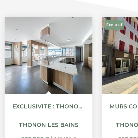
Exclusif
EXCLUSIVITE : THONON - LOCAL COMMERCIAL / BUREAU - 261M²
THONON LES BAINS
THONO