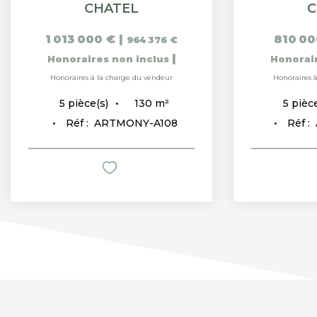
CHATEL
C
1 013 000 €
|
810 00
964 376 €
|
Honoraires non inclus
Honorai
Honoraires à la charge du vendeur
Honoraires 
130
m²
5
pièce(s)
5
pièce
Réf :
ARTMONY-A108
Réf :