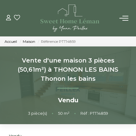
ACHETER
Accueil
Maison
Référence PTT14859
PROGRAMMES NEUFS
Vente d'une maison 3 pièces
ESTIMER EN LIGNE
(50,61m²) à THONON LES BAINS
Thonon les bains
VENDRE
Vendu
LES AGENCES
3
pièce(s)
•
50
m²
•
Réf : PTT14859
Qui Sommes-Nous
Notre Équipe