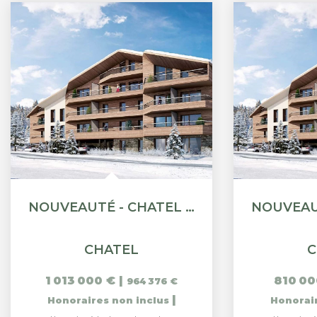
NOUVEAUTÉ - CHATEL - APPARTEMENT STANDING T5
CHATEL
C
1 013 000 €
|
810 00
964 376 €
|
Honoraires non inclus
Honorai