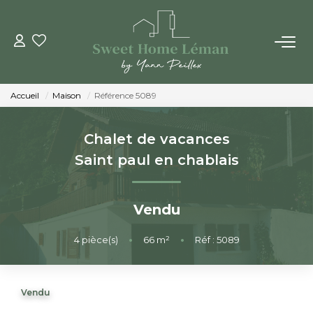
ACHETER
Accueil
Maison
Référence 5089
PROGRAMMES NEUFS
Chalet de vacances
ESTIMER EN LIGNE
Saint paul en chablais
VENDRE
Vendu
LES AGENCES
4
pièce(s)
•
66
m²
•
Réf : 5089
Qui Sommes-Nous
Vendu
Notre Équipe