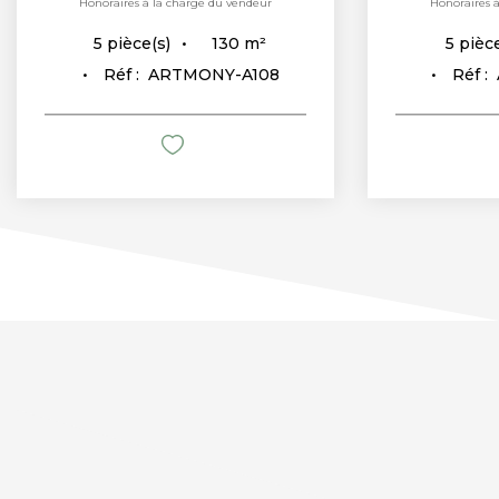
Honoraires à la charge du vendeur
Honoraires 
130
m²
5
pièce(s)
5
pièce
Réf :
ARTMONY-A108
Réf :