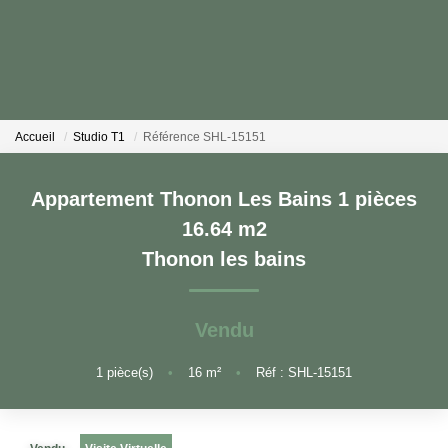
ACHETER
Accueil
Studio T1
Référence SHL-15151
PROGRAMMES NEUFS
Appartement Thonon Les Bains 1 pièces
ESTIMER EN LIGNE
16.64 m2
Thonon les bains
VENDRE
Vendu
LES AGENCES
1
pièce(s)
•
16
m²
•
Réf : SHL-15151
Qui Sommes-Nous
Notre Équipe
Nous Rejoindre