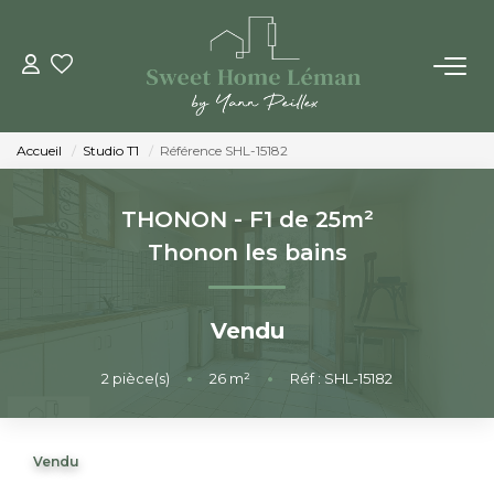
ACHETER
Accueil
Studio T1
Référence SHL-15182
PROGRAMMES NEUFS
THONON - F1 de 25m²
ESTIMER EN LIGNE
Thonon les bains
VENDRE
Vendu
LES AGENCES
2
pièce(s)
•
26
m²
•
Réf : SHL-15182
Qui Sommes-Nous
Vendu
Notre Équipe