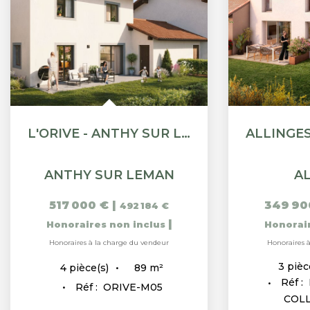
L'ORIVE - ANTHY SUR LÉMAN - MAISON 4 PIÈCES DE 88.5M²
ANTHY SUR LEMAN
A
517 000 €
|
349 90
492 184 €
|
Honoraires non inclus
Honorai
Honoraires à la charge du vendeur
Honoraires 
3
pièc
89
m²
4
pièce(s)
Réf :
Réf :
ORIVE-M05
COL