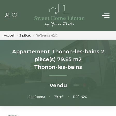
ACHETER
Accueil
2 pièces
Référence 420
PROGRAMMES NEUFS
Appartement Thonon-les-bains 2
ESTIMER EN LIGNE
pièce(s) 79.85 m2
Thonon-les-bains
VENDRE
Vendu
LES AGENCES
2
pièce(s)
•
79
m²
•
Réf : 420
Qui Sommes-Nous
Notre Équipe