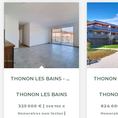
THONON LES BAINS - APPARTEMENT T3 - 59.18M²
THONON LES BAINS
THONO
325 000 €
|
624 00
308 750 €
|
Honoraires non inclus
Honorai