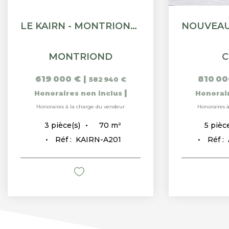
LE KAIRN - MONTRIOND - APPARTEMENT T3 - 69.87M²
MONTRIOND
C
619 000 €
|
810 00
582 940 €
|
Honoraires non inclus
Honorai
Honoraires à la charge du vendeur
Honoraires 
70
m²
3
pièce(s)
5
pièce
Réf :
KAIRN-A201
Réf :