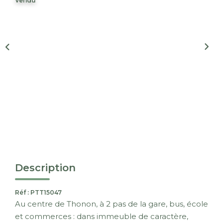
Vendu
Nous Rejoindre
CONTACT
EN
Description
Réf : PTT15047
Au centre de Thonon, à 2 pas de la gare, bus, école
et commerces : dans immeuble de caractère,