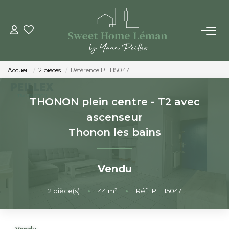
ACHETER
Accueil
2 pièces
Référence PTT15047
PROGRAMMES NEUFS
THONON plein centre - T2 avec
ESTIMER EN LIGNE
ascenseur
Thonon les bains
VENDRE
Vendu
LES AGENCES
2
pièce(s)
•
44
m²
•
Réf : PTT15047
Qui Sommes-Nous
Notre Équipe