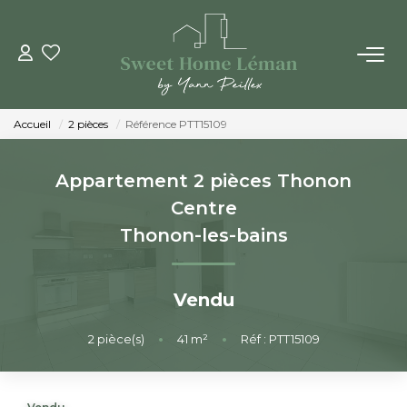
ACHETER
Accueil
2 pièces
Référence PTT15109
PROGRAMMES NEUFS
Appartement 2 pièces Thonon
ESTIMER EN LIGNE
Centre
Thonon-les-bains
VENDRE
Vendu
LES AGENCES
2
pièce(s)
•
41
m²
•
Réf : PTT15109
Qui Sommes-Nous
Notre Équipe