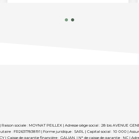
| Raison sociale : MOYNAT PEILLEX | Adresse siège social : 28 bis AVENU
re : FR26317838191 | Forme juridique : SARL | Capital social : 10 000 | Assu
Caisse de garantie financière : GALIAN. | N° de caisse de garantie : NC | Adre