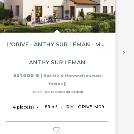
L'ORIVE - ANTHY SUR LÉMAN - MAISON 4 PIÈCES DE 88.5M²
ANTHY SUR LEMAN
531 000 €
|
505 512 €
Honoraires non
|
inclus
Honoraires à la charge du vendeur
89
m²
Réf :
ORIVE-M09
4
pièce(s)