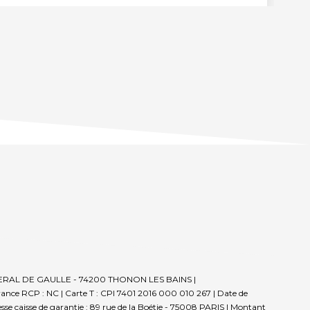
E GENERAL DE GAULLE - 74200 THONON LES BAINS |
rance RCP : NC |
Carte T : CPI 7401 2016 000 010 267 | Date de
sse caisse de garantie : 89 rue de la Boétie - 75008 PARIS | Montant