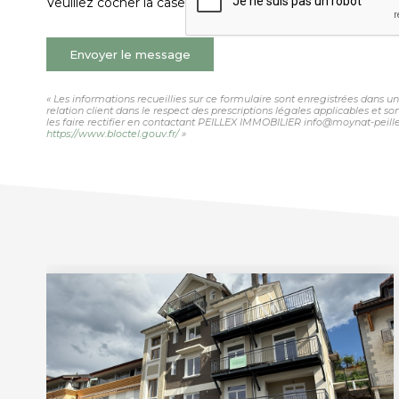
Veuillez cocher la case
Envoyer le message
« Les informations recueillies sur ce formulaire sont enregistrées dans 
relation client dans le respect des prescriptions légales applicables et 
les faire rectifier en contactant PEILLEX IMMOBILIER info@moynat-peillex.
https://www.bloctel.gouv.fr/
»