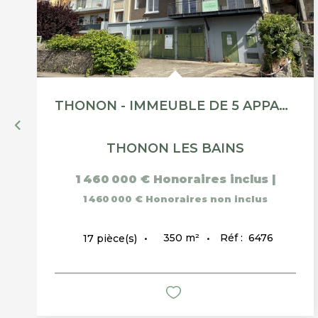
THONON - IMMEUBLE DE 5 APPARTEMENTS AVEC VUE LAC
THONON LES BAINS
1 460 000 €
Honoraires inclus
|
1 460 000 €
Honoraires non inclus
350
m²
Réf :
6476
17
pièce(s)