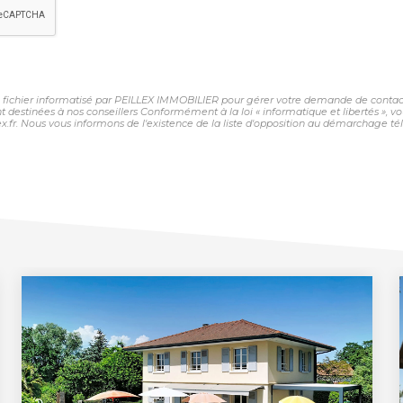
un fichier informatisé par PEILLEX IMMOBILIER pour gérer votre demande de contact.
sont destinées à nos conseillers Conformément à la loi « informatique et libertés »,
fr. Nous vous informons de l'existence de la liste d'opposition au démarchage télép