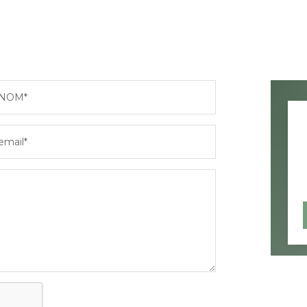
NOM*
email*