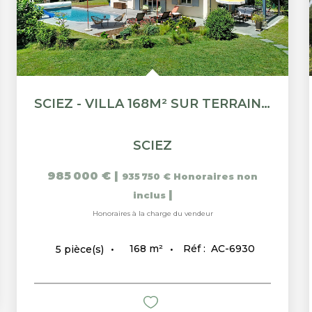
SCIEZ - VILLA 168M² SUR TERRAIN 1500M²
SCIEZ
985 000 €
|
935 750 €
Honoraires non
|
inclus
Honoraires à la charge du vendeur
168
m²
Réf :
AC-6930
5
pièce(s)