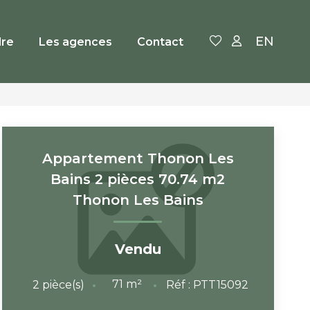
EN
re
Les agences
Contact
Appartement Thonon Les
Bains 2 pièces 70.74 m2
Thonon Les Bains
Vendu
71
m²
2
pièce(s)
Réf :
PTT15092