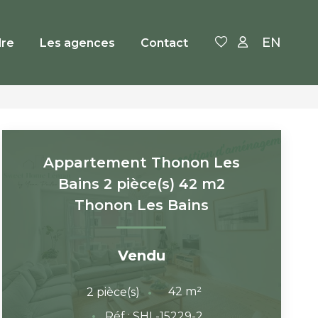
EN
re
Les agences
Contact
Appartement Thonon Les
Bains 2 pièce(s) 42 m2
Thonon Les Bains
Vendu
42
m²
2
pièce(s)
Réf :
SHL-15229-2