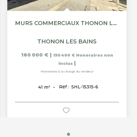
MURS COMMERCIAUX THONON LES BAINS - 40.71 M2
THONON LES BAINS
160 000 €
|
150 400 €
Honoraires non
|
inclus
Honoraires à la charge du vendeur
Réf :
SHL-15315-6
41
m²