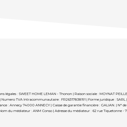
rmations légales : SWEET HOME LEMAN - Thonon | Raison sociale : MOYNAT PEIL
Numero TVA Intracommunautaire : FR26317838191 | Forme juridique : SARL | C
ce : Annecy 74000 ANNECY | Caisse de garantie financière : GALIAN. | N° de cais
 Nom du médiateur : ANM Conso | Adresse du médiateur : 62 rue Tiquetonne - 7