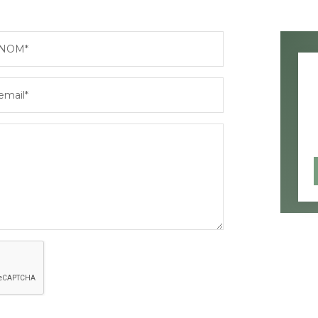
NOM*
email*