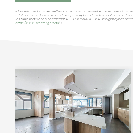
« Les informations recueillies sur ce formulaire sont enregistrées dans 
relation client dans le respect des prescriptions légales applicables et 
les faire rectifier en contactant PEILLEX IMMOBILIER info@moynat-peillex.
https://www.bloctel.gouv.fr/
»