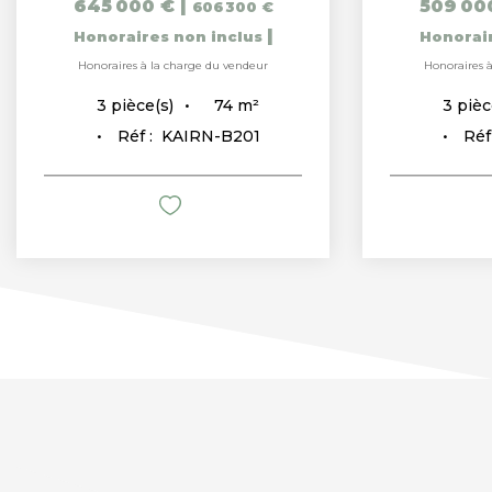
645 000 €
|
509 00
606 300 €
|
Honoraires non inclus
Honorai
Honoraires à la charge du vendeur
Honoraires 
74
m²
3
pièce(s)
3
pièc
Réf :
KAIRN-B201
Réf