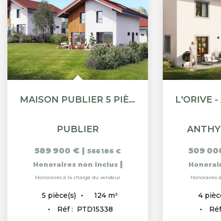
MAISON PUBLIER 5 PIÈCE(S) 124 M2
PUBLIER
ANTHY
589 900 €
|
509 00
566 186 €
|
Honoraires non inclus
Honorai
Honoraires à la charge du vendeur
Honoraires 
124
m²
5
pièce(s)
4
pièc
Réf :
PTD15338
Réf