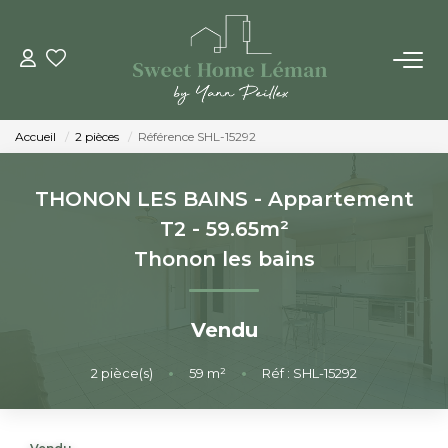
ACHETER
Accueil
2 pièces
Référence SHL-15292
PROGRAMMES NEUFS
THONON LES BAINS - Appartement
ESTIMER EN LIGNE
T2 - 59.65m²
Thonon les bains
VENDRE
Vendu
LES AGENCES
2
pièce(s)
•
59
m²
•
Réf : SHL-15292
Qui Sommes-Nous
Notre Équipe