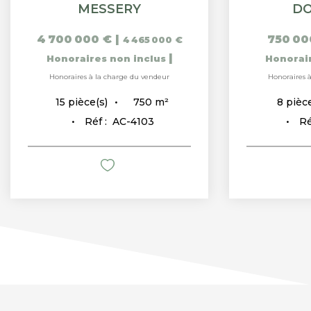
MESSERY
DO
4 700 000 €
|
750 00
4 465 000 €
|
Honoraires non inclus
Honorai
Honoraires à la charge du vendeur
Honoraires 
750
m²
15
pièce(s)
8
pièce
Réf :
AC-4103
Ré