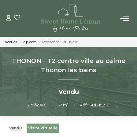
ACHETER
Accueil
2 pièces
Référence SHL-15298
PROGRAMMES NEUFS
THONON - T2 centre ville au calme
ESTIMER EN LIGNE
Thonon les bains
VENDRE
Vendu
LES AGENCES
2
pièce(s)
•
37
m²
•
Réf : SHL-15298
Qui Sommes-Nous
Vendu
Visite Virtuelle
Notre Équipe