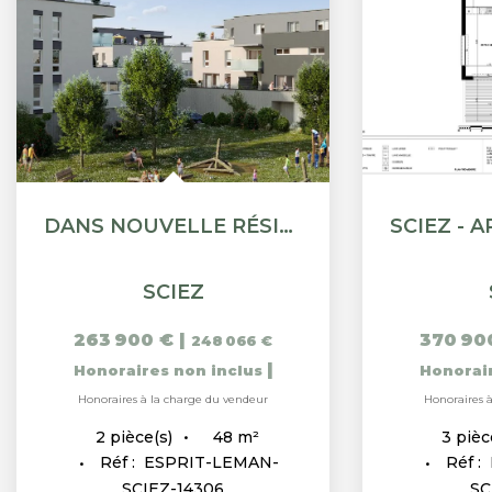
DANS NOUVELLE RÉSIDENCE SCIEZ
SCIEZ
263 900 €
|
370 90
248 066 €
|
Honoraires non inclus
Honorai
Honoraires à la charge du vendeur
Honoraires 
48
m²
2
pièce(s)
3
pièc
Réf :
ESPRIT-LEMAN-
Réf :
SCIEZ-14306
SC