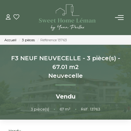
ACHETER
Accueil
3 pièces
Référence 13763
PROGRAMMES NEUFS
F3 NEUF NEUVECELLE - 3 pièce(s) -
ESTIMER EN LIGNE
67.01 m2
Neuvecelle
VENDRE
Vendu
LES AGENCES
3
pièce(s)
•
67
m²
•
Réf : 13763
Qui Sommes-Nous
Notre Équipe