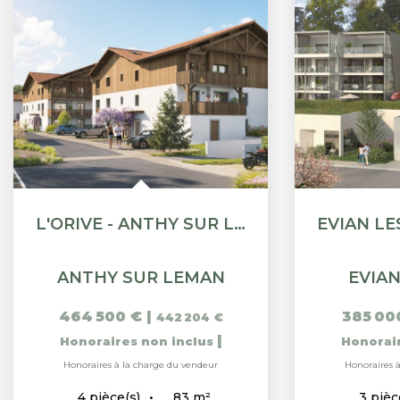
L'ORIVE - ANTHY SUR LÉMAN - T4 DE 82.50M² RDJ
ANTHY SUR LEMAN
EVIAN
464 500 €
|
385 00
442 204 €
|
Honoraires non inclus
Honorai
Honoraires à la charge du vendeur
Honoraires 
83
m²
4
pièce(s)
3
pièc