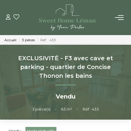
ACHETER
Accueil
3 pièces
Ref. : 433
PROGRAMMES NEUFS
EXCLUSIVITÉ - F3 avec cave et
ESTIMER EN LIGNE
parking - quartier de Concise
Thonon les bains
VENDRE
Vendu
LES AGENCES
3
pièce(s)
•
63
m²
•
Réf : 433
Qui Sommes-Nous
Notre Équipe