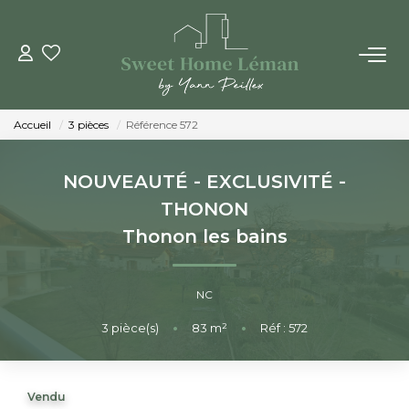
ACHETER
Accueil
3 pièces
Référence 572
PROGRAMMES NEUFS
NOUVEAUTÉ - EXCLUSIVITÉ -
ESTIMER EN LIGNE
THONON
Thonon les bains
VENDRE
NC
LES AGENCES
3
pièce(s)
•
83
m²
•
Réf : 572
Qui Sommes-Nous
Notre Équipe
Vendu