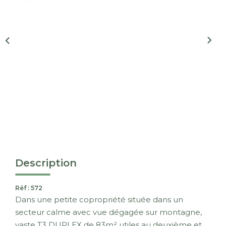
Nous Rejoindre
CONTACT
EN
Description
Réf : 572
Dans une petite copropriété située dans un
secteur calme avec vue dégagée sur montagne,
vaste T3 DUPLEX de 83m² utiles au deuxième et