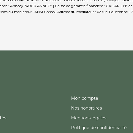
ce : Annecy 74000 ANNECY | Caisse de garantie financière : GALIAN. | N° de cais
 Nom du médiateur : ANM Conso | Adresse du médiateur : 62 rue Tiquetonne - 7
Mon compte
Nos honoraires
tés
Mentions légales
Politique de confidentialité