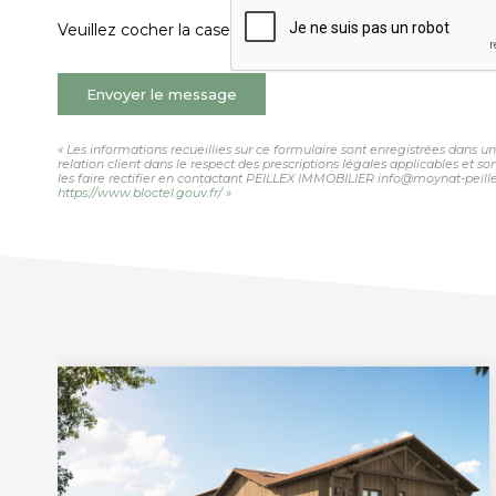
Veuillez cocher la case
Envoyer le message
« Les informations recueillies sur ce formulaire sont enregistrées dans 
relation client dans le respect des prescriptions légales applicables et 
les faire rectifier en contactant PEILLEX IMMOBILIER info@moynat-peillex.
https://www.bloctel.gouv.fr/
»