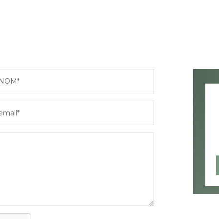
NOM*
email*