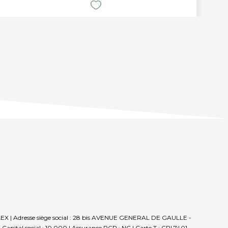
LLEX | Adresse siège social : 28 bis AVENUE GENERAL DE GAULLE -
apital social : 10 000 | Assurance RCP : NC |
Carte T : CPI 7401