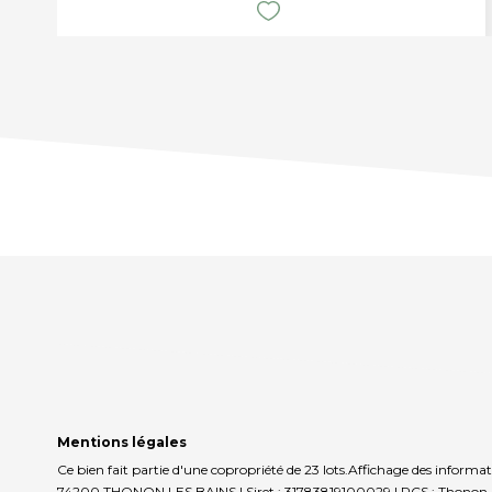
Mentions légales
Ce bien fait partie d'une copropriété de 23 lots.Affichage des inf
74200 THONON LES BAINS | Siret : 31783819100029 | RCS : Thonon | 