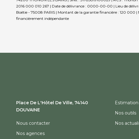
2016 000 010 267 | Date de délivrance : 0000-00-00 | Lieu de délivran
Boétie - 75008 PARIS | Montant de la garantie financière : 120 000 |
financièrement indépendante
Place De L'Hôtel De Ville, 74140
Estimation
DOUVAINE
Nos outils
Nous contacter
Nos actuali
Nos agences