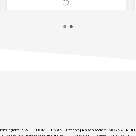
ormations légales : SWEET HOME LEMAN - Thonon | Raison sociale : MOYNAT PEI
Numero TVA Intracommunautaire : FR26317838191 | Forme juridique : SARL | C