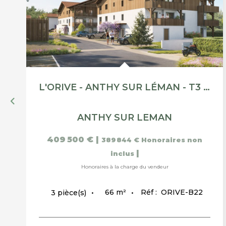
L'ORIVE - ANTHY SUR LÉMAN - T3 DE 66.40M²
ANTHY SUR LEMAN
409 500 €
|
389 844 €
Honoraires non
|
inclus
Honoraires à la charge du vendeur
66
m²
Réf :
ORIVE-B22
3
pièce(s)