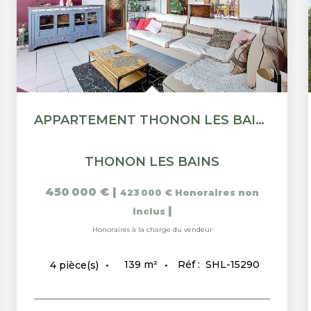
APPARTEMENT THONON LES BAINS 4 PIÈCES 139 M2
THONON LES BAINS
450 000 €
|
423 000 €
Honoraires non
|
inclus
Honoraires à la charge du vendeur
139
m²
Réf :
SHL-15290
4
pièce(s)