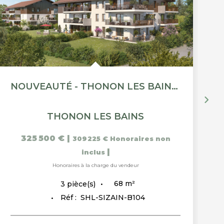
NOUVEAUTÉ - THONON LES BAINS - APPARTEMENT T3
THONON LES BAINS
325 500 €
|
309 225 €
Honoraires non
|
inclus
Honoraires à la charge du vendeur
68
m²
3
pièce(s)
Réf :
SHL-SIZAIN-B104