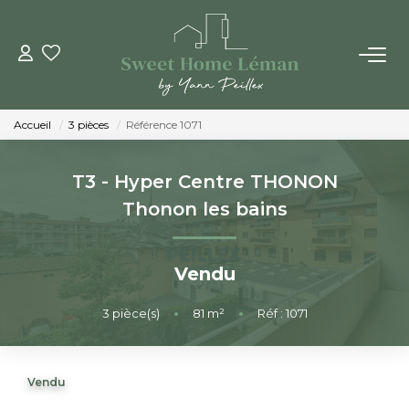
ACHETER
Accueil
3 pièces
Référence 1071
PROGRAMMES NEUFS
T3 - Hyper Centre THONON
ESTIMER EN LIGNE
Thonon les bains
VENDRE
Vendu
LES AGENCES
3
pièce(s)
•
81
m²
•
Réf : 1071
Qui Sommes-Nous
Vendu
Notre Équipe