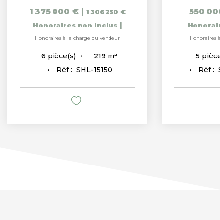
1 375 000 €
|
550 00
1 306 250 €
|
Honoraires non inclus
Honorai
Honoraires à la charge du vendeur
Honoraires 
219
m²
6
pièce(s)
5
pièce
Réf :
SHL-15150
Réf :