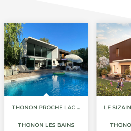
THONON PROCHE LAC - SUPERBE PROPRIÉTÉ AVEC PISCINE
THONON LES BAINS
THONO