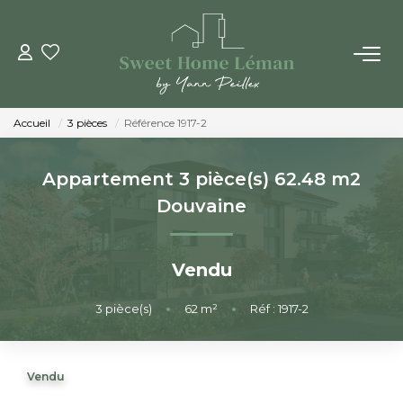
ACHETER
Accueil
3 pièces
Référence 1917-2
PROGRAMMES NEUFS
Appartement 3 pièce(s) 62.48 m2
ESTIMER EN LIGNE
Douvaine
VENDRE
Vendu
LES AGENCES
3
pièce(s)
•
62
m²
•
Réf : 1917-2
Qui Sommes-Nous
Vendu
Notre Équipe