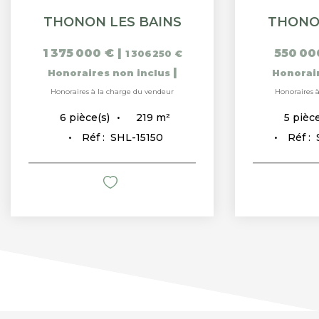
THONON LES BAINS
THONO
1 375 000 €
|
550 00
1 306 250 €
|
Honoraires non inclus
Honorai
Honoraires à la charge du vendeur
Honoraires 
219
m²
6
pièce(s)
5
pièce
Réf :
SHL-15150
Réf :