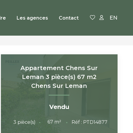
EN
re
Les agences
Contact
Appartement Chens Sur
Leman 3 pièce(s) 67 m2
Chens Sur Leman
Vendu
67
m²
3
pièce(s)
Réf :
PTD14877