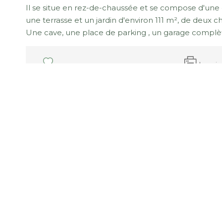
Il se situe en rez-de-chaussée et se compose d'une 
une terrasse et un jardin d'environ 111 m², de deux 
Une cave, une place de parking , un garage complèt
Impri
Nos honoraires
Nous contacter