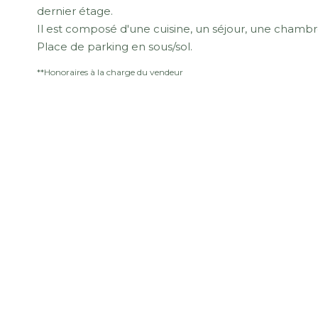
dernier étage.
Il est composé d'une cuisine, un séjour, une chambr
Place de parking en sous/sol.
**
Honoraires à la charge du vendeur
Montant estimé des dépenses annuelles d'énergie pour 
référence 05/10/2022.
Impri