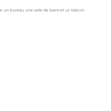
e, un bureau, une salle de bains et un balcon.
un usage standard entre 870€ et 1220€. Pour la date de
Partager
mer