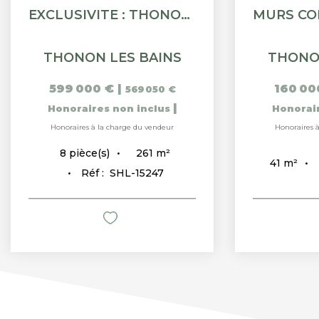
EXCLUSIVITE : THONON - LOCAL COMMERCIAL / BUREAU - 261M²
THONON LES BAINS
THONO
599 000 €
|
160 00
569 050 €
|
Honoraires non inclus
Honorai
Honoraires à la charge du vendeur
Honoraires 
261
m²
8
pièce(s)
41
m²
Réf :
SHL-15247