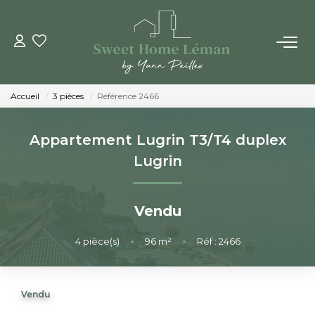
ACHETER
Accueil
3 pièces
Référence 2466
PROGRAMMES NEUFS
Appartement Lugrin T3/T4 duplex
ESTIMER EN LIGNE
Lugrin
VENDRE
Vendu
LES AGENCES
4
pièce(s)
•
96
m²
•
Réf : 2466
Qui Sommes-Nous
Vendu
Notre Équipe