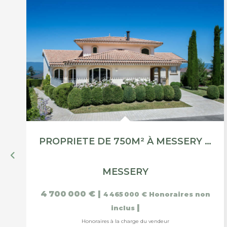
PROPRIETE DE 750M² À MESSERY - VUE LAC
MESSERY
4 700 000 €
|
4 465 000 €
Honoraires non
|
inclus
Honoraires à la charge du vendeur