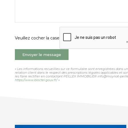
Veuillez cocher la case
Envoyer le message
« Les informations recueillies sur ce formulaire sont enregistrées dans 
relation client dans le respect des prescriptions légales applicables et 
les faire rectifier en contactant PEILLEX IMMOBILIER info@moynat-peillex.
https://www.bloctel.gouv.fr/
»