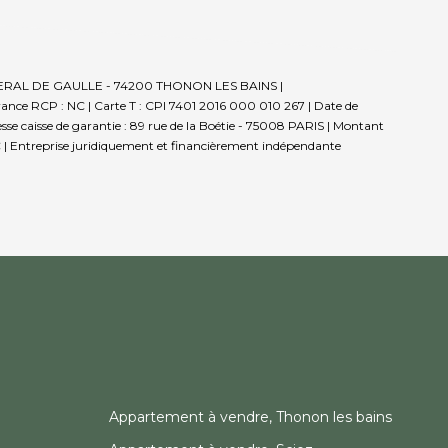
E GENERAL DE GAULLE - 74200 THONON LES BAINS |
rance RCP : NC |
Carte T : CPI 7401 2016 000 010 267 | Date de
sse caisse de garantie : 89 rue de la Boétie - 75008 PARIS | Montant
 |
Entreprise juridiquement et financièrement indépendante
Appartement à vendre, Thonon les bains