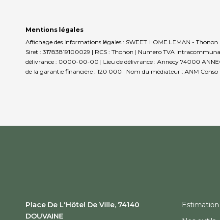
Mentions légales
Affichage des informations légales : SWEET HOME LEMAN - Thonon 
Siret : 31783819100029 | RCS : Thonon | Numero TVA Intracommunautai
délivrance : 0000-00-00 | Lieu de délivrance : Annecy 74000 ANNECY | 
de la garantie financière : 120 000 | Nom du médiateur : ANM Conso |
Place De L'Hôtel De Ville, 74140
Estimation
DOUVAINE