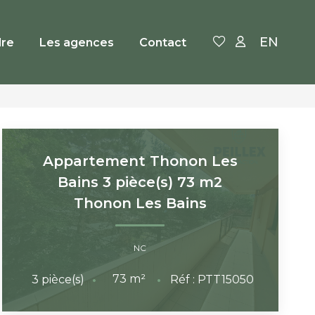
EN
re
Les agences
Contact
Appartement Thonon Les
Bains 3 pièce(s) 73 m2
Thonon Les Bains
NC
73
m²
3
pièce(s)
Réf :
PTT15050