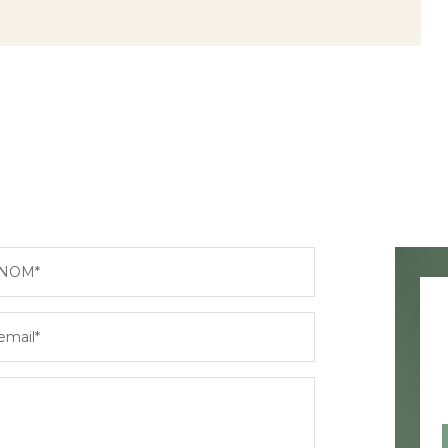
NOM*
email*