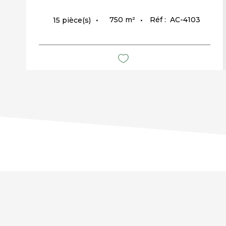
750
m²
Réf :
AC-4103
15
pièce(s)