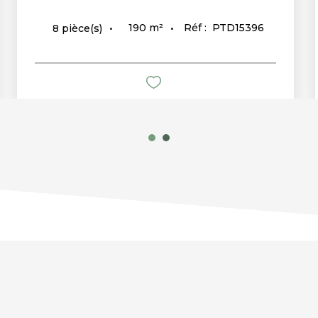
190
m²
Réf :
PTD15396
8
pièce(s)