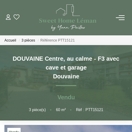
ACHETER
Accueil
3 pièces
Référence PTT15121
PROGRAMMES NEUFS
DOUVAINE Centre, au calme - F3 avec
ESTIMER EN LIGNE
cave et garage
Douvaine
VENDRE
Vendu
LES AGENCES
3
pièce(s)
•
60
m²
•
Réf : PTT15121
Qui Sommes-Nous
Notre Équipe
Nous Rejoindre