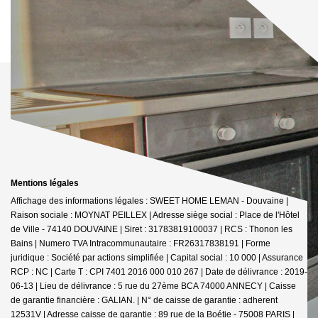
Mentions légales
Affichage des informations légales : SWEET HOME LEMAN - Douvaine |
Raison sociale : MOYNAT PEILLEX | Adresse siège social : Place de l'Hôtel
de Ville - 74140 DOUVAINE | Siret : 31783819100037 | RCS : Thonon les
Bains | Numero TVA Intracommunautaire : FR26317838191 | Forme
juridique : Société par actions simplifiée | Capital social : 10 000 | Assurance
RCP : NC |
Carte T : CPI 7401 2016 000 010 267 | Date de délivrance : 2019-
06-13 | Lieu de délivrance : 5 rue du 27ème BCA 74000 ANNECY | Caisse
de garantie financière : GALIAN. | N° de caisse de garantie : adherent
12531V | Adresse caisse de garantie : 89 rue de la Boétie - 75008 PARIS |