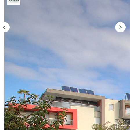
Vendu
CONTACT
EN
Description
Réf : PTT15121
DOUVAINE CENTRE: Dans résidence BBC, appartement
de type T3, 60,52m², au 2ème étage avec ascenseur, cave