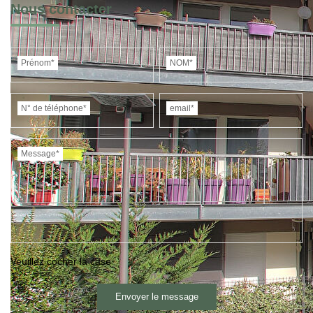
Nous contacter
Prénom*
NOM*
N° de téléphone*
email*
Message*
Veuillez cocher la case
Envoyer le message