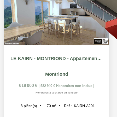
LE KAIRN - MONTRIOND - Appartement T3 - 69.87m²
Montriond
619 000 €
|
|
582 940 €
Honoraires non inclus
Honoraires à la charge du vendeur
70
m²
Réf :
KAIRN-A201
3
pièce(s)