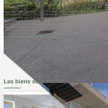
« Les informations recueillies sur ce formulaire sont enregistrées dans un fichier
informatisé par PEILLEX IMMOBILIER pour gérer votre demande de contact. Elles
sont conservées pour la durée nécessaire à la gestion de la relation client dans le
respect des prescriptions légales applicables et sont destinées à nos conseillers
Conformément à la loi « informatique et libertés », vous pouvez exercer votre droit
d'accès aux données vous concernant et les faire rectifier en contactant PEILLEX
IMMOBILIER info@moynat-peillex.fr. Nous vous informons de l'existence de la liste
d'opposition au démarchage téléphonique « Bloctel », sur laquelle vous pouvez vous
inscrire ici :
https://www.bloctel.gouv.fr/
»
Les biens similaires