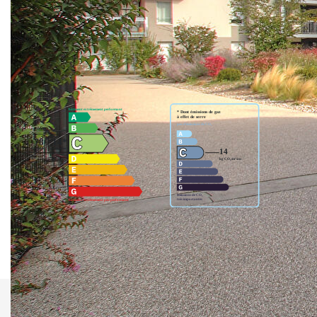
et garage. Grand balcon de 19m² exposé Ouest.
Nos honoraires
Nous contacter
Diagnostics énergétiques
Montant estimé des dépenses annuelles d'énergie pour un
usage standard entre 260€ et 400€. Pour la date de
référence 01/01/2021.
Imprimer