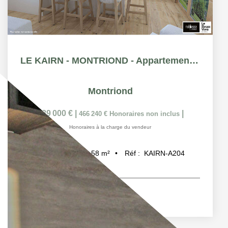
LE KAIRN - MONTRIOND - Appartement T3 + cabine - 57.88m²
Montriond
589 000 €
|
|
466 240 €
Honoraires non inclus
Honoraires à la charge du vendeur
58
m²
Réf :
KAIRN-A204
3
pièce(s)