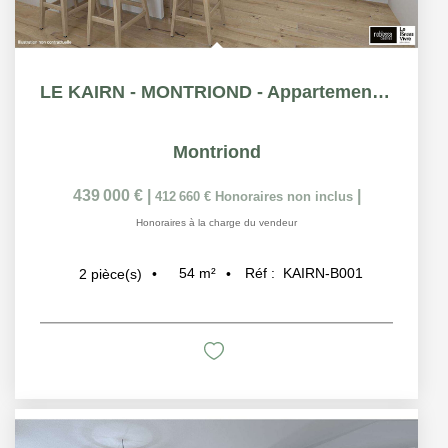
LE KAIRN - MONTRIOND - Appartement T2 bis- 54.01m²
Montriond
439 000 €
|
|
412 660 €
Honoraires non inclus
Honoraires à la charge du vendeur
54
m²
Réf :
KAIRN-B001
2
pièce(s)