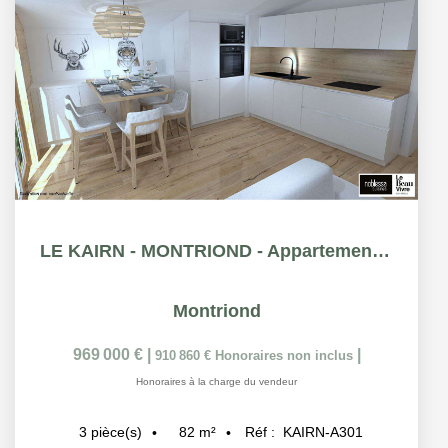
LE KAIRN - MONTRIOND - Appartement T3 + cabine - 81.55m²
Montriond
969 000 €
|
|
910 860 €
Honoraires non inclus
Honoraires à la charge du vendeur
82
m²
Réf :
KAIRN-A301
3
pièce(s)