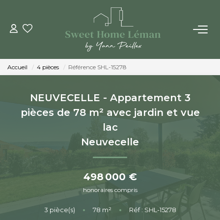
ACHETER
Accueil
4 pièces
Référence SHL-15278
PROGRAMMES NEUFS
NEUVECELLE - Appartement 3
ESTIMER EN LIGNE
pièces de 78 m² avec jardin et vue
lac
VENDRE
Neuvecelle
LES AGENCES
498 000 €
honoraires compris
Qui Sommes-Nous
Notre Équipe
3
pièce(s)
•
78
m²
•
Réf : SHL-15278