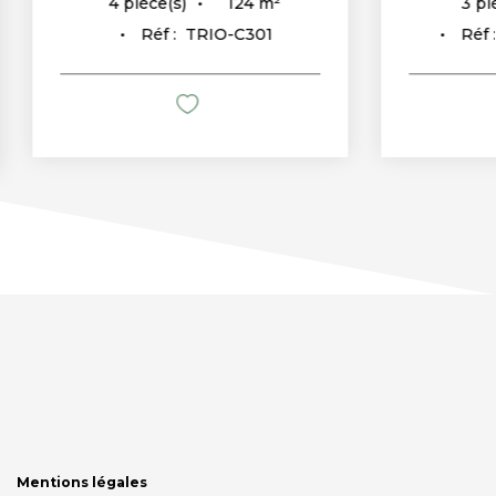
124
m²
4
pièce(s)
3
pièc
Réf :
TRIO-C301
Réf :
Mentions légales