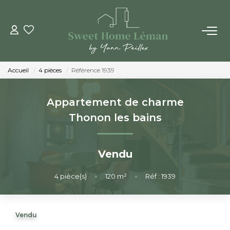
ACHETER
Accueil
4 pièces
Référence 1939
PROGRAMMES NEUFS
Appartement de charme
ESTIMER EN LIGNE
Thonon les bains
VENDRE
Vendu
LES AGENCES
4
pièce(s)
•
120
m²
•
Réf : 1939
Qui Sommes-Nous
Vendu
Notre Équipe