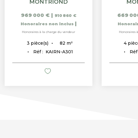
MONTRIOND
MO
969 000 €
|
669 00
910 860 €
|
Honoraires non inclus
Honorai
Honoraires à la charge du vendeur
Honoraires 
82
m²
3
pièce(s)
4
pièc
Réf :
KAIRN-A301
Réf