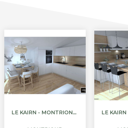
LE KAIRN - MONTRIOND - APPARTEMENT T3 + CABINE - 81.55M²