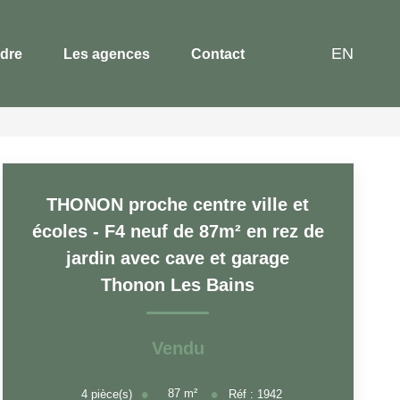
EN
dre
Les agences
Contact
THONON proche centre ville et
écoles - F4 neuf de 87m² en rez de
jardin avec cave et garage
Thonon Les Bains
Vendu
87
m²
4
pièce(s)
Réf :
1942