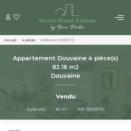
ACHETER
Accueil
4 pièces
Référence 15055PTD
PROGRAMMES NEUFS
Appartement Douvaine 4 pièce(s)
ESTIMER EN LIGNE
82.18 m2
Douvaine
VENDRE
Vendu
LES AGENCES
4
pièce(s)
•
82
m²
•
Réf : 15055PTD
Qui Sommes-Nous
Notre Équipe