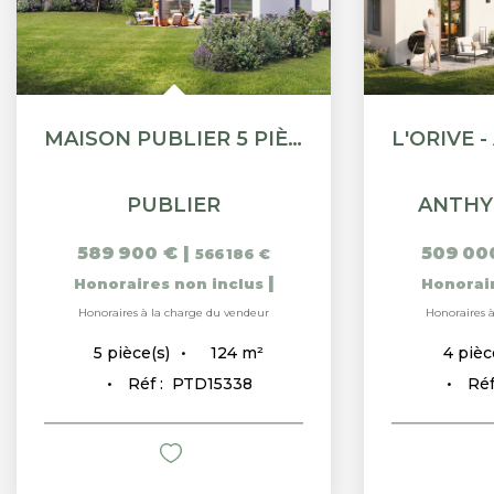
MAISON PUBLIER 5 PIÈCE(S) 124 M2
PUBLIER
ANTHY
589 900 €
|
509 00
566 186 €
|
Honoraires non inclus
Honorai
Honoraires à la charge du vendeur
Honoraires 
124
m²
5
pièce(s)
4
pièc
Réf :
PTD15338
Réf