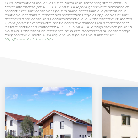
« Les informations recueillies sur ce formulaire sont enregistrées dans un
fichier informatisé par PEILLEX IMMOBILIER pour gérer votre demande de
contact. Elles sont conservées pour la durée nécessaire à la gestion de la
relation client dans le respect des prescriptions légales applicables et sont
destinées à nos conseillers Conformément à la loi « informatique et libertés
», vous pouvez exercer votre droit d'accès aux données vous concernant et
les faire rectifier en contactant PEILLEX IMMOBILIER info@moynat-peillex.fr.
Nous vous informons de l'existence de la liste d'opposition au démarchage
téléphonique « Bloctel », sur laquelle vous pouvez vous inscrire ici :
https://www.bloctel.gouv.fr/
»