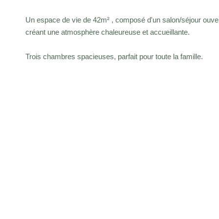
Un espace de vie de 42m² , composé d'un salon/séjour ouvert
créant une atmosphère chaleureuse et accueillante.
Trois chambres spacieuses, parfait pour toute la famille.
Une salle de bains avec baignoire et douche !
Une buanderie bien pensée pour faciliter votre quotidien.
Deux places de parking et une cave complètent ce bien.
Ne manquez pas cette opportunité de faire de cet apparteme
Diagnostics énergétiques