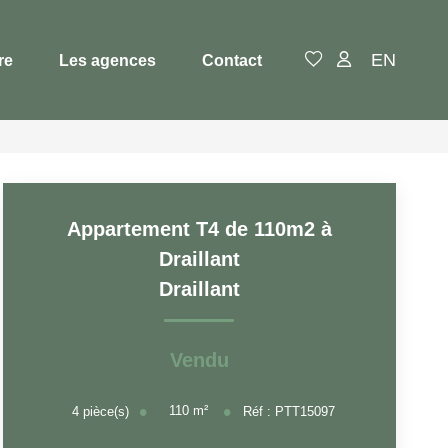
EN
re
Les agences
Contact
Appartement T4 de 110m2 à
Draillant
Draillant
Vendu
110
m²
4
pièce(s)
Réf :
PTT15097