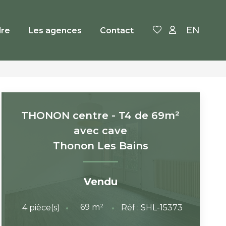
EN
re
Les agences
Contact
THONON centre - T4 de 69m²
avec cave
Thonon Les Bains
Vendu
69
m²
4
pièce(s)
Réf :
SHL-15373