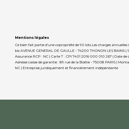
Mentions légales
Ce bien fait partie d'une copropriété de 90 lots.Les charges annuelles
bis AVENUE GENERAL DE GAULLE - 74200 THONON LES BAINS | Siret : 
Assurance RCP : NC |
Carte T : CPI 7401 2016 000 010 267 | Date de d
Adresse caisse de garantie : 89 rue de la Boétie - 75008 PARIS | Mont
NC |
Entreprise juridiquement et financièrement indépendante