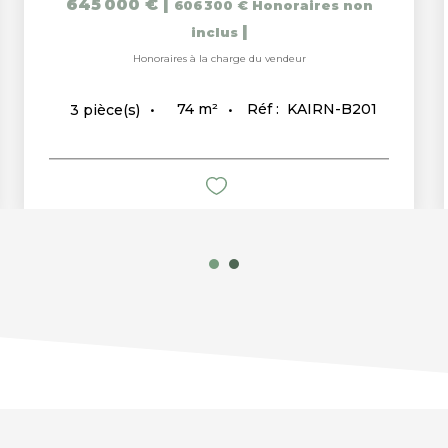
645 000 €
|
606 300 €
Honoraires non
|
inclus
Honoraires à la charge du vendeur
74
m²
Réf :
KAIRN-B201
3
pièce(s)