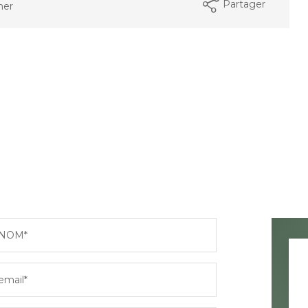
Partager
mer
NOM*
email*