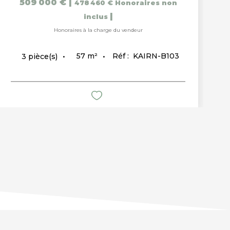
509 000 €
|
478 460 €
Honoraires non
|
inclus
Honoraires à la charge du vendeur
57
m²
Réf :
KAIRN-B103
3
pièce(s)