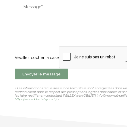
Message*
Veuillez cocher la case
Envoyer le message
« Les informations recueillies sur ce formulaire sont enregistrées dans 
relation client dans le respect des prescriptions légales applicables et 
les faire rectifier en contactant PEILLEX IMMOBILIER info@moynat-peillex.
https://www.bloctel.gouv.fr/
»