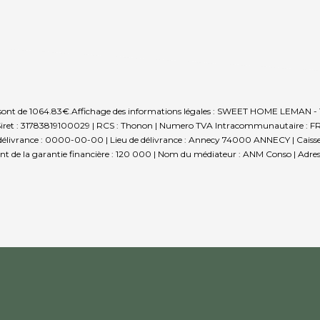
 sont de 1064.83€.
Affichage des informations légales : SWEET HOME LEMAN - Th
31783819100029 | RCS : Thonon | Numero TVA Intracommunautaire : FR263178
élivrance : 0000-00-00 | Lieu de délivrance : Annecy 74000 ANNECY | Caisse de
ant de la garantie financière : 120 000 | Nom du médiateur : ANM Conso | Adres