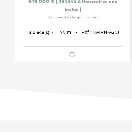
619 000 €
|
582 940 €
Honoraires non
|
inclus
Honoraires à la charge du vendeur
70
m²
Réf :
KAIRN-A201
3
pièce(s)