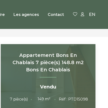
EN
re
Les agences
Contact
Appartement Bons En
Chablais 7 pièce(s) 148.8 m2
Bons En Chablais
Vendu
149
m²
7
pièce(s)
Réf :
PTD15098