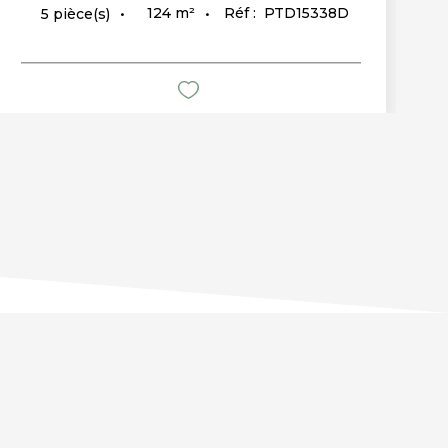
124
m²
Réf :
PTD15338D
5
pièce(s)