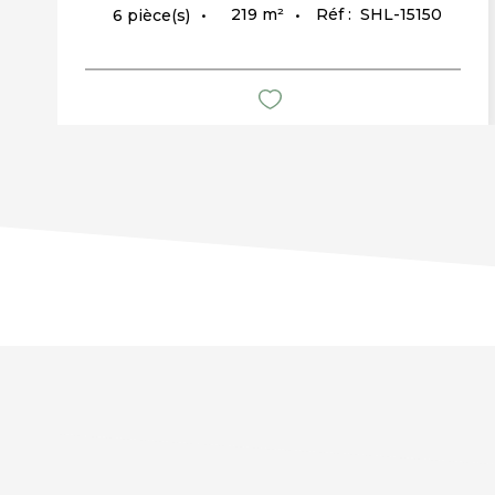
219
m²
Réf :
SHL-15150
6
pièce(s)