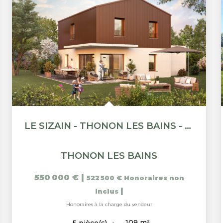
LE SIZAIN - THONON LES BAINS - MAISON 5 PIÈCES
THONON LES BAINS
550 000 €
|
522 500 €
Honoraires non
|
inclus
Honoraires à la charge du vendeur
109
m²
5
pièce(s)