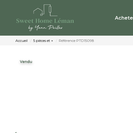
Achete
Accueil
5 pièces et +
Référence PTD15098
Vendu