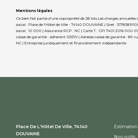
Mentions légales
Ce bien fait partie d'une copropriété de 28 lots.Les charges annuelles
social : Place de l'Hôtel de Ville - 74140 DOUVAINE | Siret : 3178381
social : 10 000 | Assurance RCP : NC |
Carte T : CPI 7401 2016 000 010
caisse de garantie : adherent 12531V | Adresse caisse de garantie : 89 
NC |
Entreprise juridiquement et financièrement indépendante
Place De L'Hôtel De Ville, 74140
28 Bis AVENUE GENERAL DE GAULLE,
Estimation
DOUVAINE
74200 THONON LES BAINS
Nos outils