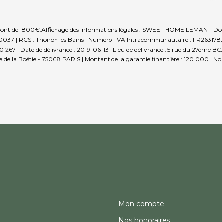
 sont de 1800€.
Affichage des informations légales : SWEET HOME LEMAN - Douv
9100037 | RCS : Thonon les Bains | Numero TVA Intracommunautaire : FR2631783819
 267 | Date de délivrance : 2019-06-13 | Lieu de délivrance : 5 rue du 27ème 
rue de la Boétie - 75008 PARIS | Montant de la garantie financière : 120 000 | N
Mon compte
Nos honoraires