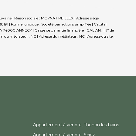
aine | Raison sociale : MOYNAT PEILLEX | Adresse siège
1 | Forme juridique : Société par actions simplifiée | Capital
BCA 74000 ANNECY | Caisse de garantie financière : GALIAN. | N° de
om du médiateur : NC | Adresse du médiateur : NC | Adresse du site :
Appartement à vendre, Thonon les bains
Appartement à vendre, Sciez