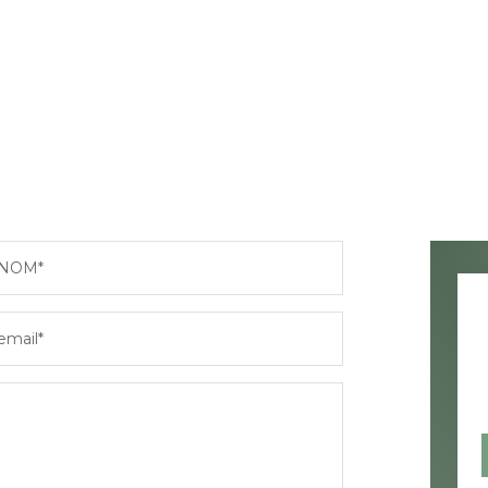
NOM*
email*