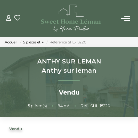
ACHETER
Accueil
5 pièces et +
Référence SHL-15220
PROGRAMMES NEUFS
ANTHY SUR LEMAN
ESTIMER EN LIGNE
Anthy sur leman
VENDRE
Vendu
LES AGENCES
5
pièce(s)
•
94
m²
•
Réf : SHL-15220
Qui Sommes-Nous
Vendu
Notre Équipe