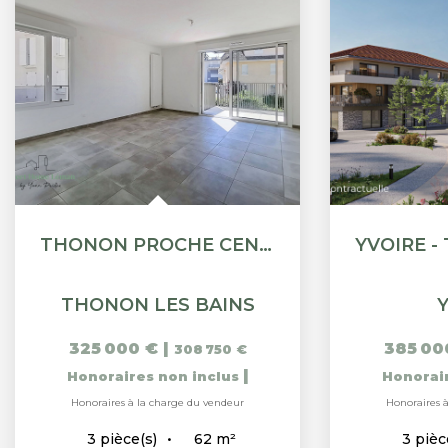
THONON PROCHE CENTRE
THONON LES BAINS
325 000 €
|
385 00
308 750 €
|
Honoraires non inclus
Honorai
Honoraires à la charge du vendeur
Honoraires 
62
m²
3
pièce(s)
3
pièc