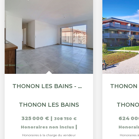
THONON LES BAINS - APPARTEMENT T3 - 59.18M²
THONON LES BAINS
THONO
325 000 €
|
624 00
308 750 €
|
Honoraires non inclus
Honorai
Honoraires à la charge du vendeur
Honoraires 