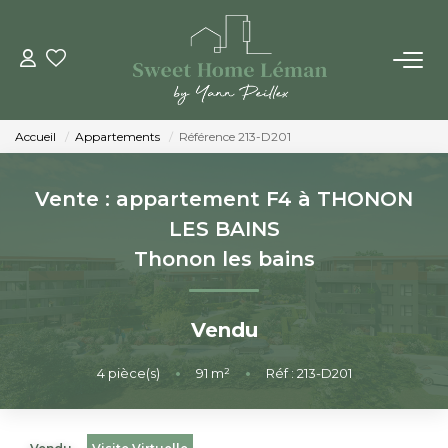
ACHETER
Accueil
Appartements
Référence 213-D201
PROGRAMMES NEUFS
Vente : appartement F4 à THONON
ESTIMER EN LIGNE
LES BAINS
Thonon les bains
VENDRE
Vendu
LES AGENCES
4
pièce(s)
•
91
m²
•
Réf : 213-D201
Qui Sommes-Nous
Notre Équipe