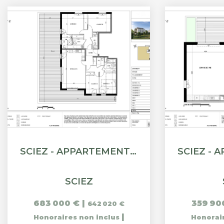
SCIEZ - APPARTEMENT ATTIQUE T5 - 123.23M²
SCIEZ
683 000 €
|
359 90
642 020 €
|
Honoraires non inclus
Honorai