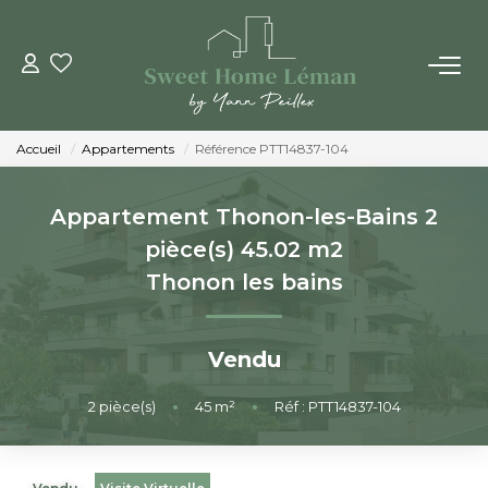
ACHETER
Accueil
Appartements
Référence PTT14837-104
PROGRAMMES NEUFS
Appartement Thonon-les-Bains 2
ESTIMER EN LIGNE
pièce(s) 45.02 m2
Thonon les bains
VENDRE
Vendu
LES AGENCES
2
pièce(s)
•
45
m²
•
Réf : PTT14837-104
Qui Sommes-Nous
Notre Équipe