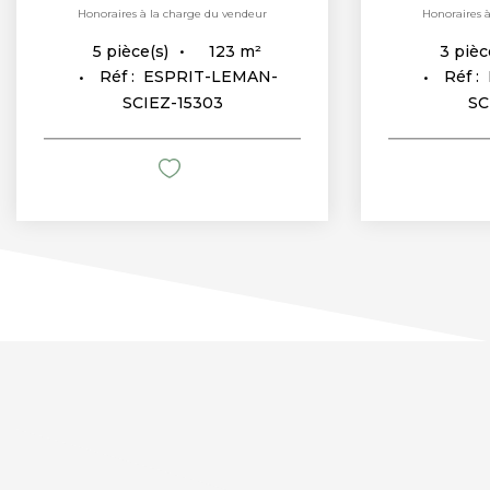
Honoraires à la charge du vendeur
Honoraires 
123
m²
5
pièce(s)
3
pièc
Réf :
ESPRIT-LEMAN-
Réf :
SCIEZ-15303
SC