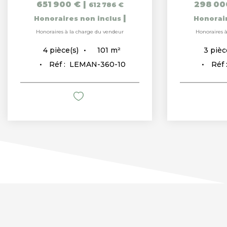
651 900 €
|
298 00
612 786 €
|
Honoraires non inclus
Honorai
Honoraires à la charge du vendeur
Honoraires 
101
m²
4
pièce(s)
3
pièc
Réf :
LEMAN-360-10
Réf 