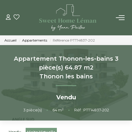
ACHETER
Accueil
Appartements
Référence PTT14837-202
PROGRAMMES NEUFS
Appartement Thonon-les-bains 3
ESTIMER EN LIGNE
pièce(s) 64.87 m2
Thonon les bains
VENDRE
Vendu
LES AGENCES
3
pièce(s)
•
64
m²
•
Réf : PTT14837-202
Qui Sommes-Nous
Notre Équipe