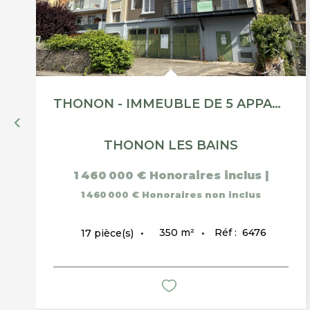
THONON - IMMEUBLE DE 5 APPARTEMENTS AVEC VUE LAC
THONON LES BAINS
1 460 000 €
Honoraires inclus
|
1 460 000 €
Honoraires non inclus
350
m²
Réf :
6476
17
pièce(s)