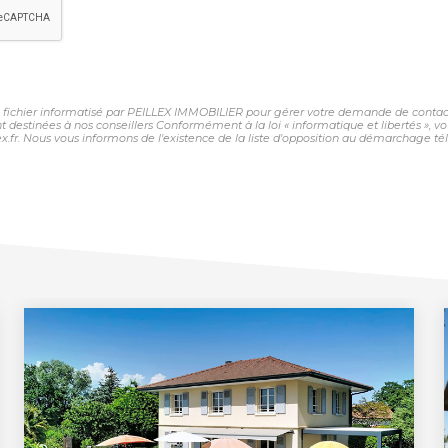
un fichier informatisé par PEILLEX IMMOBILIER pour gérer votre demande de contact.
sont destinées à nos conseillers Conformément à la loi « informatique et libertés »,
fr. Nous vous informons de l'existence de la liste d'opposition au démarchage télép