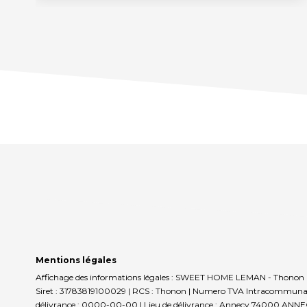
Mentions légales
Affichage des informations légales : SWEET HOME LEMAN - Thonon 
Siret : 31783819100029 | RCS : Thonon | Numero TVA Intracommunautai
délivrance : 0000-00-00 | Lieu de délivrance : Annecy 74000 ANNECY | 