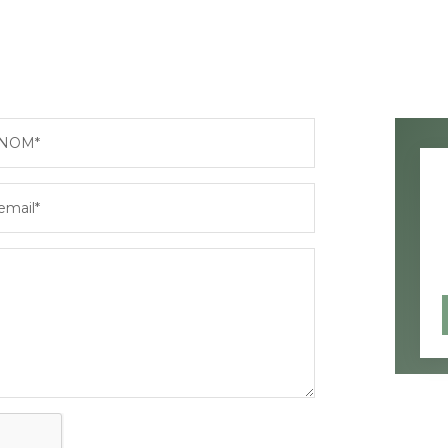
NOM*
email*