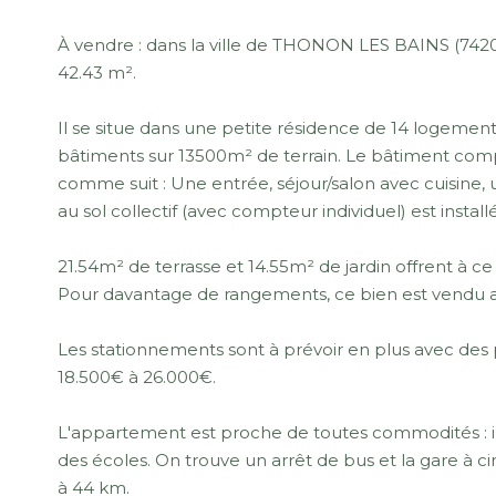
À vendre : dans la ville de THONON LES BAINS (742
42.43 m².
Il se situe dans une petite résidence de 14 logeme
bâtiments sur 13500m² de terrain. Le bâtiment com
comme suit : Une entrée, séjour/salon avec cuisine
au sol collectif (avec compteur individuel) est instal
21.54m² de terrasse et 14.55m² de jardin offrent à c
Pour davantage de rangements, ce bien est vendu 
Les stationnements sont à prévoir en plus avec des 
18.500€ à 26.000€.
L'appartement est proche de toutes commodités : i
des écoles. On trouve un arrêt de bus et la gare à c
à 44 km.