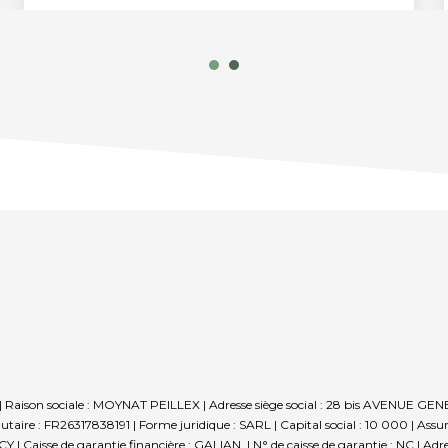
| Raison sociale : MOYNAT PEILLEX | Adresse siège social : 28 bis AVENU
re : FR26317838191 | Forme juridique : SARL | Capital social : 10 000 | Assu
Caisse de garantie financière : GALIAN. | N° de caisse de garantie : NC | Adre