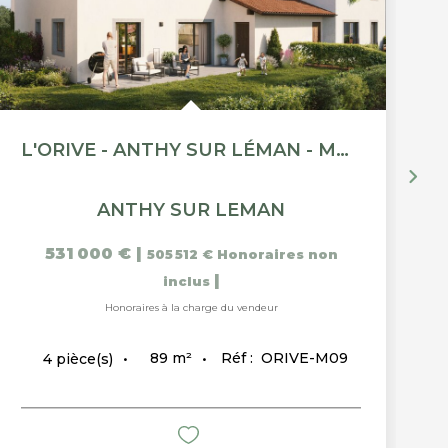
L'ORIVE - ANTHY SUR LÉMAN - MAISON 4 PIÈCES DE 88.5M²
ANTHY SUR LEMAN
531 000 €
|
505 512 €
Honoraires non
|
inclus
Honoraires à la charge du vendeur
89
m²
Réf :
ORIVE-M09
4
pièce(s)