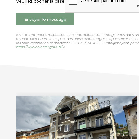
Veuillez cocher la case
Envoyer le message
« Les informations recueillies sur ce formulaire sont enregistrées dans 
relation client dans le respect des prescriptions légales applicables et 
les faire rectifier en contactant PEILLEX IMMOBILIER info@moynat-peillex.
https://www.bloctel.gouv.fr/
»