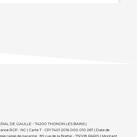
E GENERAL DE GAULLE - 74200 THONON LES BAINS |
rance RCP : NC |
Carte T : CPI 7401 2016 000 010 267 | Date de
sse caisse de garantie : 89 rue de la Boétie - 75008 PARIS | Montant