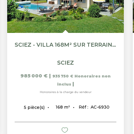
SCIEZ - VILLA 168M² SUR TERRAIN 1500M²
SCIEZ
985 000 €
|
935 750 €
Honoraires non
|
inclus
Honoraires à la charge du vendeur
168
m²
Réf :
AC-6930
5
pièce(s)