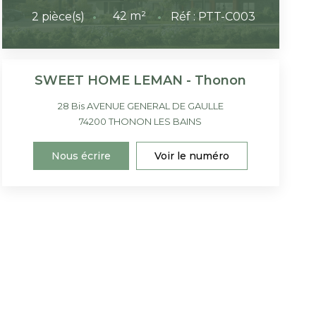
42
m²
2
pièce(s)
Réf :
PTT-C003
SWEET HOME LEMAN - Thonon
28 Bis AVENUE GENERAL DE GAULLE
74200
THONON LES BAINS
Nous écrire
Voir le numéro