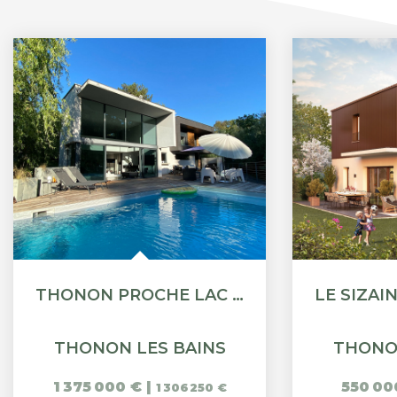
THONON PROCHE LAC - SUPERBE PROPRIÉTÉ AVEC PISCINE
THONON LES BAINS
THONO
1 375 000 €
|
550 00
1 306 250 €