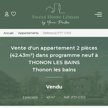
ACHETER
Accueil
Appartements
Référence PTT-C103
PROGRAMMES NEUFS
Vente d'un appartement 2 pièces
ESTIMER EN LIGNE
(42.43m²) dans programme neuf à
THONON LES BAINS
VENDRE
Thonon les bains
LES AGENCES
Vendu
Qui Sommes-Nous
2
pièce(s)
•
42
m²
•
Réf : PTT-C103
Notre Équipe