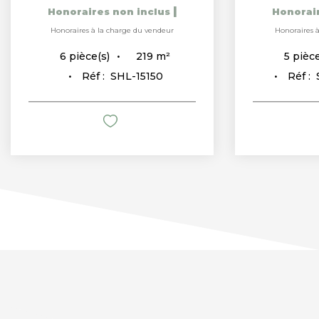
|
Honoraires non inclus
Honorai
Honoraires à la charge du vendeur
Honoraires 
219
m²
6
pièce(s)
5
pièce
Réf :
SHL-15150
Réf :