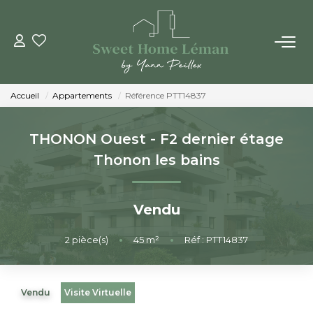
ACHETER
Accueil
Appartements
Référence PTT14837
PROGRAMMES NEUFS
THONON Ouest - F2 dernier étage
ESTIMER EN LIGNE
Thonon les bains
VENDRE
Vendu
LES AGENCES
2
pièce(s)
•
45
m²
•
Réf : PTT14837
Qui Sommes-Nous
Vendu
Visite Virtuelle
Notre Équipe