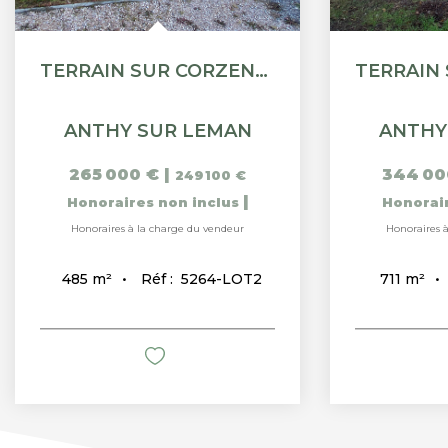
TERRAIN SUR CORZENT (THONON) 485 M2.
ANTHY SUR LEMAN
ANTHY
265 000 €
|
344 00
249 100 €
|
Honoraires non inclus
Honorai
Honoraires à la charge du vendeur
Honoraires 
Réf :
5264-LOT2
485
m²
711
m²