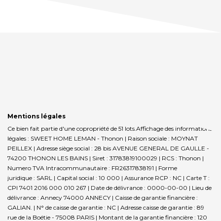
Mentions légales
Ce bien fait partie d'une copropriété de 51 lots.Affichage des informations
légales : SWEET HOME LEMAN - Thonon | Raison sociale : MOYNAT
PEILLEX | Adresse siège social : 28 bis AVENUE GENERAL DE GAULLE -
74200 THONON LES BAINS | Siret : 31783819100029 | RCS : Thonon |
Numero TVA Intracommunautaire : FR26317838191 | Forme
juridique : SARL | Capital social : 10 000 | Assurance RCP : NC |
Carte T :
CPI 7401 2016 000 010 267 | Date de délivrance : 0000-00-00 | Lieu de
délivrance : Annecy 74000 ANNECY | Caisse de garantie financière :
GALIAN. | N° de caisse de garantie : NC | Adresse caisse de garantie : 89
rue de la Boétie - 75008 PARIS | Montant de la garantie financière : 120