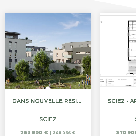
DANS NOUVELLE RÉSIDENCE SCIEZ
SCIEZ
263 900 €
|
370 90
248 066 €