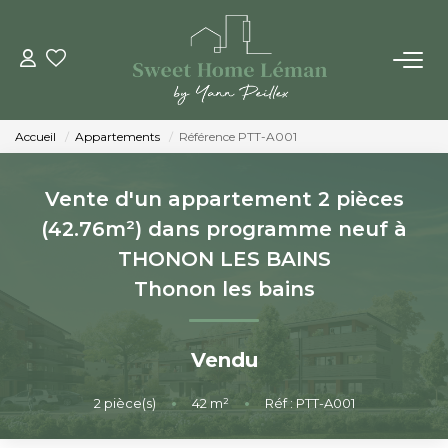
ACHETER
Accueil
Appartements
Référence PTT-A001
PROGRAMMES NEUFS
Vente d'un appartement 2 pièces
ESTIMER EN LIGNE
(42.76m²) dans programme neuf à
THONON LES BAINS
VENDRE
Thonon les bains
LES AGENCES
Vendu
Qui Sommes-Nous
2
pièce(s)
•
42
m²
•
Réf : PTT-A001
Notre Équipe