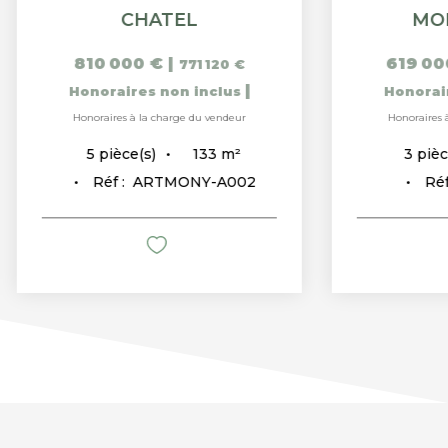
CHATEL
MO
810 000 €
|
619 00
771 120 €
|
Honoraires non inclus
Honorai
Honoraires à la charge du vendeur
Honoraires 
133
m²
5
pièce(s)
3
pièc
Réf :
ARTMONY-A002
Réf