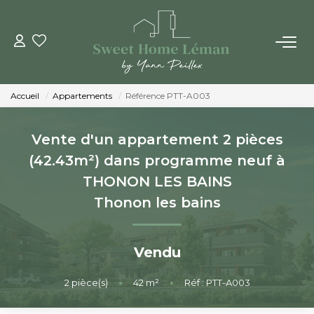
ACHETER
Accueil
Appartements
Référence PTT-A003
PROGRAMMES NEUFS
Vente d'un appartement 2 pièces
ESTIMER EN LIGNE
(42.43m²) dans programme neuf à
THONON LES BAINS
VENDRE
Thonon les bains
LES AGENCES
Vendu
Qui Sommes-Nous
2
pièce(s)
•
42
m²
•
Réf : PTT-A003
Notre Équipe