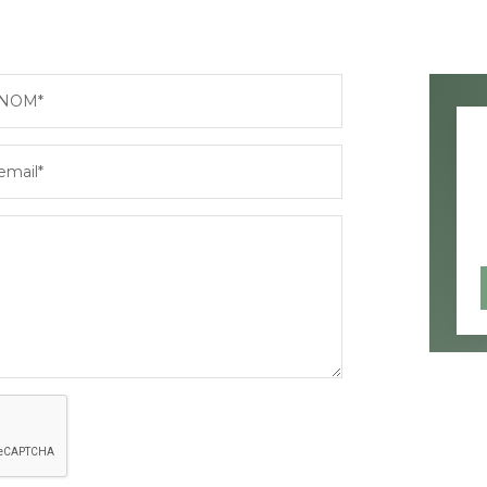
NOM*
email*