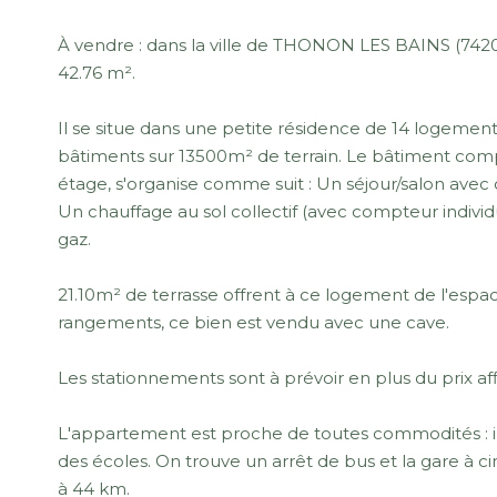
À vendre : dans la ville de THONON LES BAINS (742
42.76 m².
Il se situe dans une petite résidence de 14 logeme
bâtiments sur 13500m² de terrain. Le bâtiment comp
étage, s'organise comme suit : Un séjour/salon avec 
Un chauffage au sol collectif (avec compteur individu
gaz.
21.10m² de terrasse offrent à ce logement de l'espa
rangements, ce bien est vendu avec une cave.
Les stationnements sont à prévoir en plus du prix af
L'appartement est proche de toutes commodités : i
des écoles. On trouve un arrêt de bus et la gare à c
à 44 km.