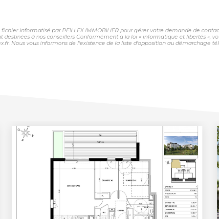
un fichier informatisé par PEILLEX IMMOBILIER pour gérer votre demande de contact.
sont destinées à nos conseillers Conformément à la loi « informatique et libertés »,
fr. Nous vous informons de l'existence de la liste d'opposition au démarchage télép