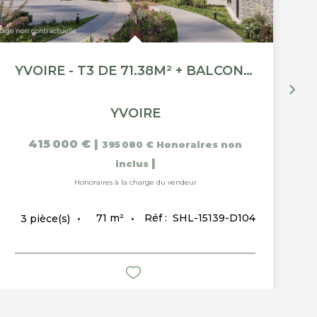
YVOIRE - T3 DE 71.38M² + BALCON 19.85M²
YVOIRE
415 000 €
|
395 080 €
Honoraires non
|
inclus
Honoraires à la charge du vendeur
71
m²
Réf :
SHL-15139-D104
3
pièce(s)