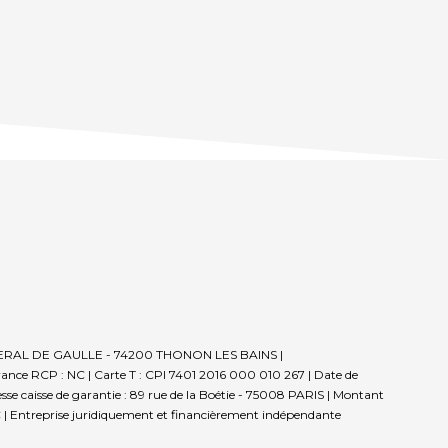
E GENERAL DE GAULLE - 74200 THONON LES BAINS |
rance RCP : NC |
Carte T : CPI 7401 2016 000 010 267 | Date de
sse caisse de garantie : 89 rue de la Boétie - 75008 PARIS | Montant
 |
Entreprise juridiquement et financièrement indépendante